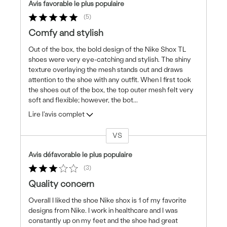
Avis favorable le plus populaire
5
Comfy and stylish
Out of the box, the bold design of the Nike Shox TL
shoes were very eye-catching and stylish. The shiny
texture overlaying the mesh stands out and draws
attention to the shoe with any outfit. When I first took
the shoes out of the box, the top outer mesh felt very
soft and flexible; however, the bot
...
Lire l'avis complet
VS
Coup
de
Avis défavorable le plus populaire
projecteur
3
sur
les
Quality concern
critiques
Overall I liked the shoe Nike shox is 1 of my favorite
designs from Nike. I work in healthcare and I was
constantly up on my feet and the shoe had great