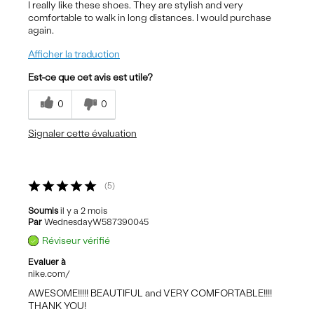
I really like these shoes. They are stylish and very
comfortable to walk in long distances. I would purchase
again.
Afficher la traduction
Est-ce que cet avis est utile?
0
0
Signaler cette évaluation
5
Soumis
il y a 2 mois
Par
WednesdayW587390045
Réviseur vérifié
Evaluer à
nike.com/
AWESOME!!!!! BEAUTIFUL and VERY COMFORTABLE!!!!
THANK YOU!