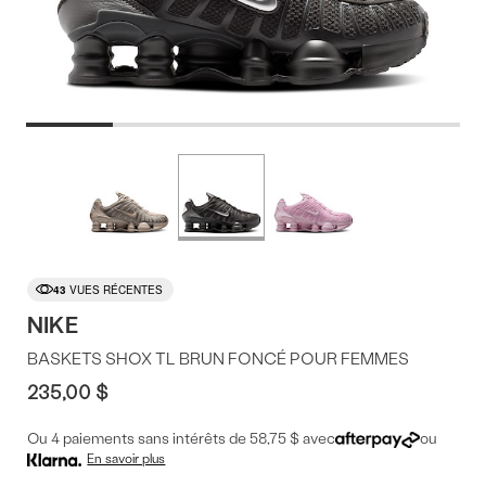
Offres
Plus
de
du
couleurs
produit
43
VUES RÉCENTES
NIKE
BASKETS SHOX TL BRUN FONCÉ POUR FEMMES
235,00 $
Ou 4 paiements sans intérêts de 58,75 $ avec
ou
En savoir plus