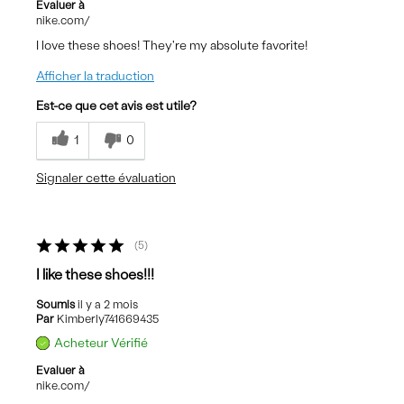
Evaluer à
nike.com/
I love these shoes! They're my absolute favorite!
Afficher la traduction
Est-ce que cet avis est utile?
1
0
Signaler cette évaluation
5
I like these shoes!!!
Soumis
il y a 2 mois
Par
Kimberly741669435
Acheteur Vérifié
Evaluer à
nike.com/