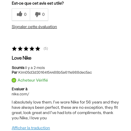
Est-ce que cet avis est utile?
0
0
Signaler cette évaluation
5
Love Nike
Soumis
il y a 2 mois
Par
Kim05d3d30164154488b5a611e988dec5ac
Acheteur Vérifié
Evaluer à
nike.com/
I absolutely love them. I've wore Nike for 56 years and they
have always been perfect, these are no exception, they fit
great, look great and I've had lots of compliments, thank
you Nike, I love you
Afficher la traduction