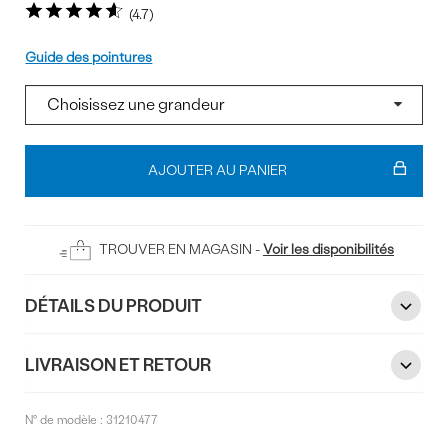
4.7
Pointure
Guide des pointures
Ajouter
au
AJOUTER AU PANIER
panier
TROUVER EN MAGASIN -
Voir les disponibilités
DÉTAILS DU PRODUIT
LIVRAISON ET RETOUR
N° de modèle :
31210477
Commentaires