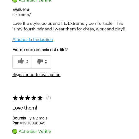
Acheteur Vérifié
Evaluer à
nike.com/
Love the style, color, and fit.. Extremely comfortable. This
is my fourth pair and I wear them for dress, work and play!!
Afficher la traduction
Est-ce que cet avis est utile?
0
0
Signaler cette évaluation
5
Love them!
Soumis
il y a 2 mois
Par
Ali903038845
Acheteur Vérifié