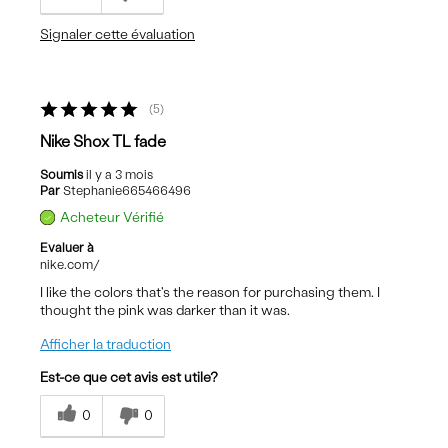
Signaler cette évaluation
5
Nike Shox TL fade
Soumis
il y a 3 mois
Par
Stephanie665466496
Acheteur Vérifié
Evaluer à
nike.com/
I like the colors that's the reason for purchasing them. I
thought the pink was darker than it was.
Afficher la traduction
Est-ce que cet avis est utile?
0
0