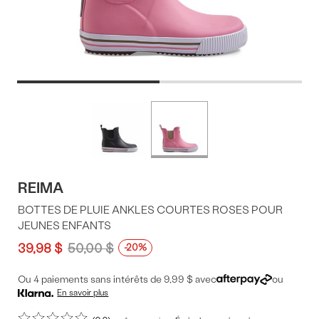
Offres
Plus
de
du
couleurs
produit
REIMA
BOTTES DE PLUIE ANKLES COURTES ROSES POUR
JEUNES ENFANTS
39,98 $
50,00 $
-20%
Ou 4 paiements sans intérêts de 9,99 $ avec
ou
En savoir plus