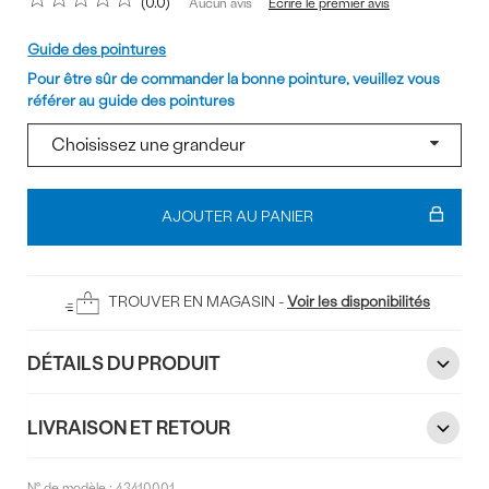
0.0
Écrire le premier avis
Aucun avis
Pointure
Guide des pointures
Pour être sûr de commander la bonne pointure, veuillez vous
référer au guide des pointures
Ajouter
au
AJOUTER AU PANIER
panier
TROUVER EN MAGASIN -
Voir les disponibilités
DÉTAILS DU PRODUIT
LIVRAISON ET RETOUR
N° de modèle :
43410001