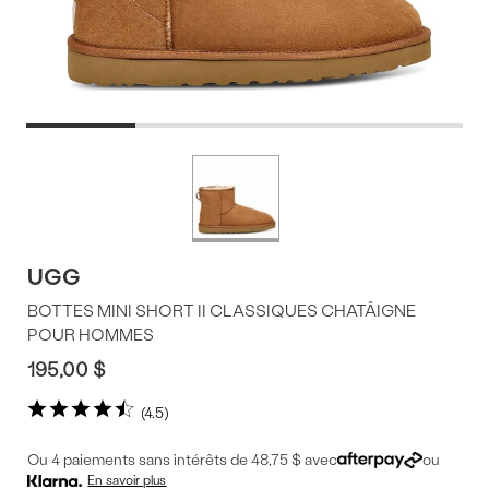
Offres
Plus
de
du
couleurs
produit
UGG
BOTTES MINI SHORT II CLASSIQUES CHATÂIGNE
POUR HOMMES
195,00 $
4.5
Ou 4 paiements sans intérêts de 48,75 $ avec
ou
En savoir plus