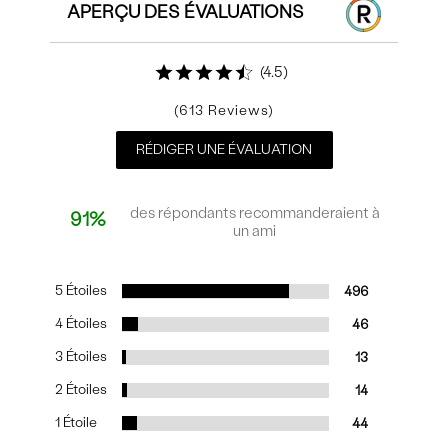
APERÇU DES ÉVALUATIONS
4.5
613
RÉDIGER UNE ÉVALUATION
des répondants recommanderaient à
91%
un ami
5 Étoiles
496
4 Étoiles
46
3 Étoiles
13
2 Étoiles
14
1 Étoile
44