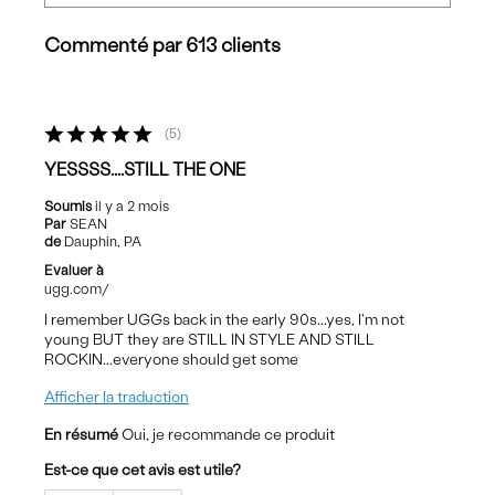
Commenté par 613 clients
5
YESSSS....STILL THE ONE
Soumis
il y a 2 mois
Par
SEAN
de
Dauphin, PA
Evaluer à
ugg.com/
I remember UGGs back in the early 90s...yes, I'm not
young BUT they are STILL IN STYLE AND STILL
ROCKIN...everyone should get some
Afficher la traduction
En résumé
Oui, je recommande ce produit
Est-ce que cet avis est utile?