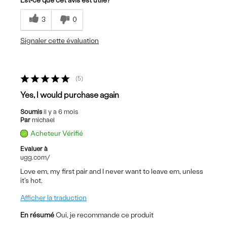
Est-ce que cet avis est utile?
3
0
Signaler cette évaluation
5
Yes, I would purchase again
Soumis
il y a 6 mois
Par
michael
Acheteur Vérifié
Evaluer à
ugg.com/
Love em, my first pair and I never want to leave em, unless
it's hot.
Afficher la traduction
En résumé
Oui, je recommande ce produit