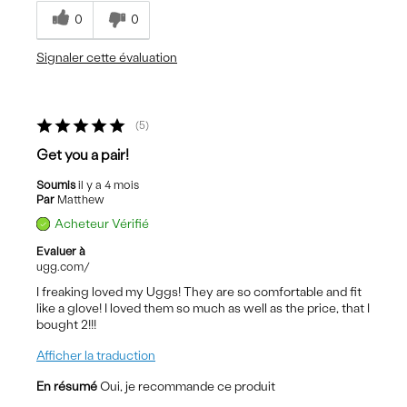
0
0
Signaler cette évaluation
5
Get you a pair!
Soumis
il y a 4 mois
Par
Matthew
Acheteur Vérifié
Evaluer à
ugg.com/
I freaking loved my Uggs! They are so comfortable and fit
like a glove! I loved them so much as well as the price, that I
bought 2!!!
Afficher la traduction
En résumé
Oui, je recommande ce produit