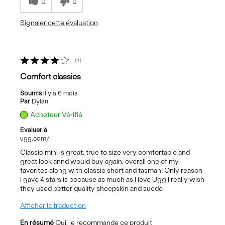
0
0
Signaler cette évaluation
4
Comfort classics
Soumis
il y a 6 mois
Par
Dylan
Acheteur Vérifié
Evaluer à
ugg.com/
Classic mini is great, true to size very comfortable and
great look annd would buy again. overall one of my
favorites along with classic short and tasman! Only reason
I gave 4 stars is because as much as I love Ugg I really wish
they used better quality sheepskin and suede
Afficher la traduction
En résumé
Oui, je recommande ce produit