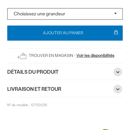
Pointure
Ajouter
au
AJOUTER AU PANIER
panier
TROUVER EN MAGASIN -
Voir les disponibilités
DÉTAILS DU PRODUIT
LIVRAISON ET RETOUR
N° de modèle :
12750026
Commentaires