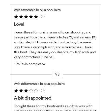
Avis favorable le plus populaire
5
Love!
I wear these for running around town, shopping, and
casual get togethers. I wear a ladies 12, and a men's 10. I
am female, but I have a wider foot, so buy the men's
ugg. I have a very high arch, and a narrow heel. I love
this boot. They are easy-on, despite my high arch, and
very comfortable. The he
...
Lire l'avis complet
VS
Coup
de
Avis défavorable le plus populaire
projecteur
3
sur
les
A bit disappointed
critiques
I bought these for my boyfriend as a gift & was with