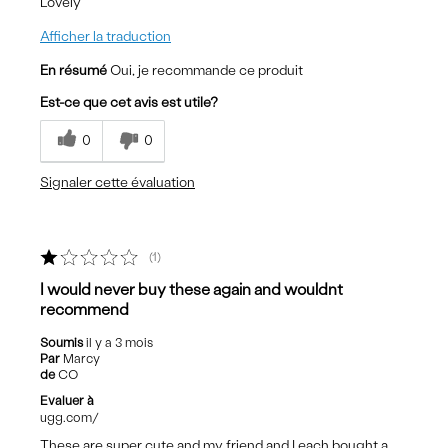
Lovely
Afficher la traduction
En résumé
Oui, je recommande ce produit
Est-ce que cet avis est utile?
0
0
Signaler cette évaluation
1
I would never buy these again and wouldnt
recommend
Soumis
il y a 3 mois
Par
Marcy
de
CO
Evaluer à
ugg.com/
These are super cute and my friend and I each bought a