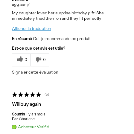
ugg.com/
My daughter loved her surprise birthday gift! She
immediately tried them on and they fit perfectly
Afficher la traduction
En résumé
Oui, je recommande ce produit
Est-ce que cet avis est utile?
0
0
Signaler cette évaluation
5
Will buy again
Soumis
il y a 1 mois
Par
Charlene
Acheteur Vérifié