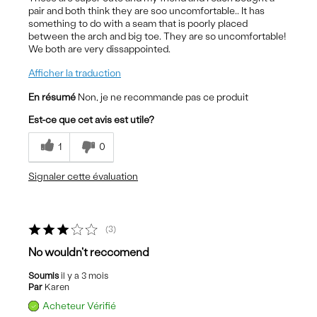
pair and both think they are soo uncomfortable.. It has
something to do with a seam that is poorly placed
between the arch and big toe. They are so uncomfortable!
We both are very dissappointed.
Afficher la traduction
En résumé
Non, je ne recommande pas ce produit
Est-ce que cet avis est utile?
1
0
Signaler cette évaluation
3
No wouldn't reccomend
Soumis
il y a 3 mois
Par
Karen
Acheteur Vérifié