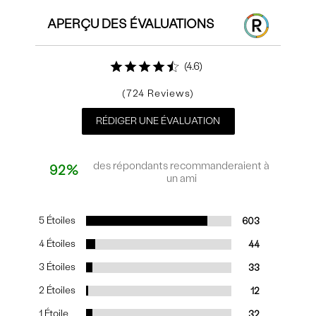
APERÇU DES ÉVALUATIONS
4.6
724
RÉDIGER UNE ÉVALUATION
des répondants recommanderaient à
92%
un ami
5 Étoiles
603
4 Étoiles
44
3 Étoiles
33
2 Étoiles
12
1 Étoile
32