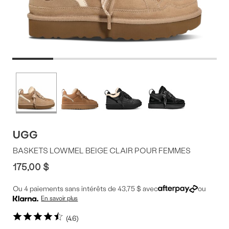
Offres
Plus
de
du
couleurs
produit
UGG
BASKETS LOWMEL BEIGE CLAIR POUR FEMMES
175,00 $
Ou 4 paiements sans intérêts de 43,75 $ avec
ou
En savoir plus
4.6