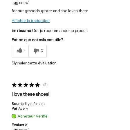
ugg.com/
for our granddaughter and she loves them
Afficher la traduction
En résumé
Oui, je recommande ce produit
Est-ce que cet avis est utile?
1
0
Signaler cette évaluation
5
I love these shoes!
Soumis
il y a 3 mois
Par
Avery
Acheteur Vérifié
Evaluer à
ugg.com/