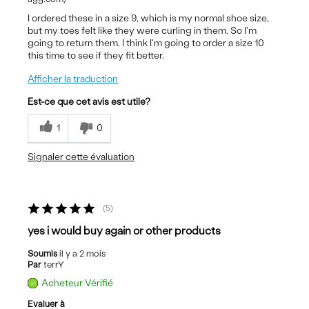
I ordered these in a size 9, which is my normal shoe size,
but my toes felt like they were curling in them. So I'm
going to return them. I think I'm going to order a size 10
this time to see if they fit better.
Afficher la traduction
Est-ce que cet avis est utile?
1
0
Signaler cette évaluation
5
yes i would buy again or other products
Soumis
il y a 2 mois
Par
terrY
Acheteur Vérifié
Evaluer à