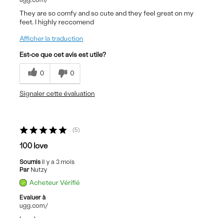
They are so comfy and so cute and they feel great on my
feet. I highly reccomend
Afficher la traduction
Est-ce que cet avis est utile?
0
0
Signaler cette évaluation
5
100 love
Soumis
il y a 3 mois
Par
Nutzy
Acheteur Vérifié
Evaluer à
ugg.com/