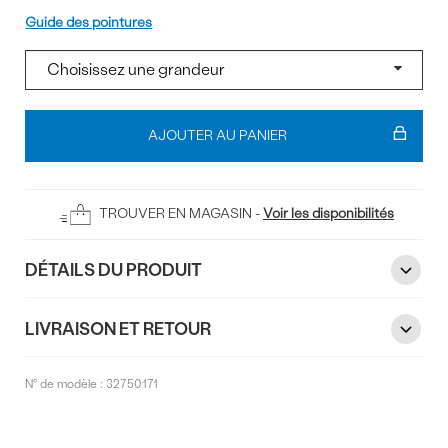
Pointure
Guide des pointures
Ajouter
au
AJOUTER AU PANIER
panier
TROUVER EN MAGASIN -
Voir les disponibilités
DÉTAILS DU PRODUIT
LIVRAISON ET RETOUR
N° de modèle :
32750171
Commentaires