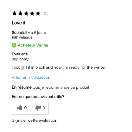
5
Love it
Soumis
il y a 6 jours
Par
Velande
Acheteur Vérifié
Evaluer à
ugg.com/
I bought it in black and now I'm ready for the winter
Afficher la traduction
En résumé
Oui, je recommande ce produit
Est-ce que cet avis est utile?
0
0
Signaler cette évaluation