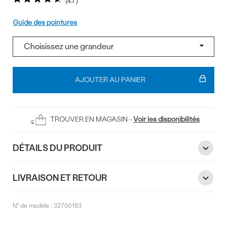
4.7
Pointure
Guide des pointures
Ajouter
au
AJOUTER AU PANIER
panier
TROUVER EN MAGASIN -
Voir les disponibilités
DÉTAILS DU PRODUIT
LIVRAISON ET RETOUR
N° de modèle :
32750183
Commentaires