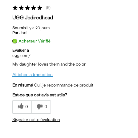
5
UGG Jodiredhead
Soumis
il y a 23 jours
Par
Jodi
Acheteur Vérifié
Evaluer à
ugg.com/
My daughter loves them and the color
Afficher la traduction
En résumé
Oui, je recommande ce produit
Est-ce que cet avis est utile?
0
0
Signaler cette évaluation