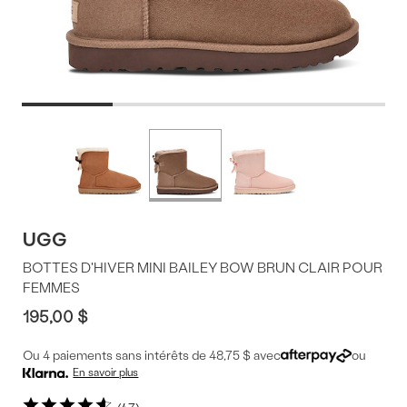
Offres
Plus
de
du
couleurs
produit
UGG
BOTTES D'HIVER MINI BAILEY BOW BRUN CLAIR POUR
FEMMES
195,00 $
Ou 4 paiements sans intérêts de 48,75 $ avec
ou
En savoir plus