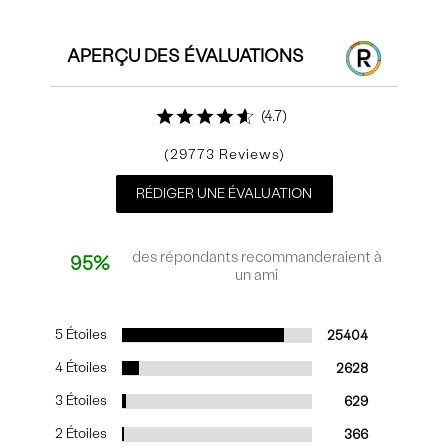
APERÇU DES ÉVALUATIONS
4.7
29773
RÉDIGER UNE ÉVALUATION
des répondants recommanderaient à
95%
un ami
5 Étoiles
25404
4 Étoiles
2628
3 Étoiles
629
2 Étoiles
366