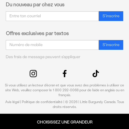
Du nouveau par chez vous
Courriel
S'inscrire
Offres exclusives par textos
Courriel
S'inscrire
Des frais de message peuvent s'appliquer
Si vous utilisez un lecteur d’écran et que vous avez des problèmes à utiliser ce
site Web, veuillez composer le 1 800 292-0068 pour de l’aide en anglais ou en
français.
Avis légal
|
Politique de confidentialité
| © 2026 | Little Burgundy Canada. Tous
droits réservés.
CHOISISSEZ UNE GRANDEUR