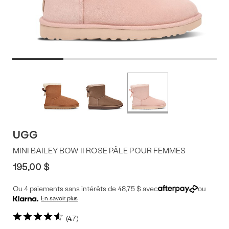
Offres
Plus
de
du
couleurs
produit
UGG
MINI BAILEY BOW II ROSE PÂLE POUR FEMMES
195,00 $
Ou 4 paiements sans intérêts de 48,75 $ avec
ou
En savoir plus
4.7