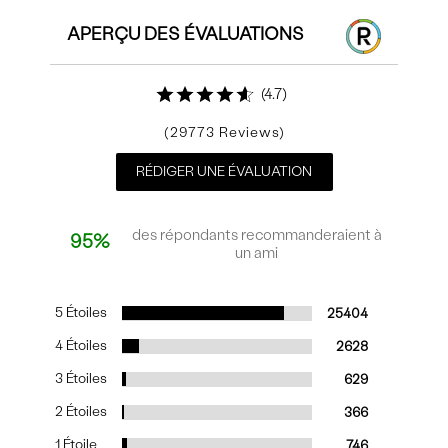
APERÇU DES ÉVALUATIONS
4.7
29773
RÉDIGER UNE ÉVALUATION
des répondants recommanderaient à
95%
un ami
5 Étoiles
25404
4 Étoiles
2628
3 Étoiles
629
2 Étoiles
366
1 Étoile
746