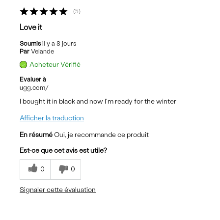
5
Love it
Soumis
il y a 8 jours
Par
Velande
Acheteur Vérifié
Evaluer à
ugg.com/
I bought it in black and now I'm ready for the winter
Afficher la traduction
En résumé
Oui, je recommande ce produit
Est-ce que cet avis est utile?
0
0
Signaler cette évaluation