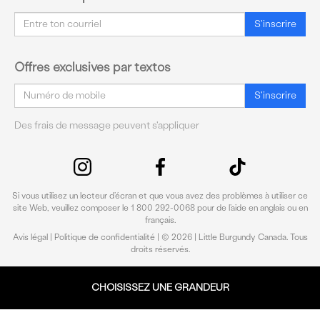
Courriel
S'inscrire
Offres exclusives par textos
Courriel
S'inscrire
Des frais de message peuvent s'appliquer
Si vous utilisez un lecteur d’écran et que vous avez des problèmes à utiliser ce
site Web, veuillez composer le 1 800 292-0068 pour de l’aide en anglais ou en
français.
Avis légal
|
Politique de confidentialité
| © 2026 | Little Burgundy Canada. Tous
droits réservés.
CHOISISSEZ UNE GRANDEUR