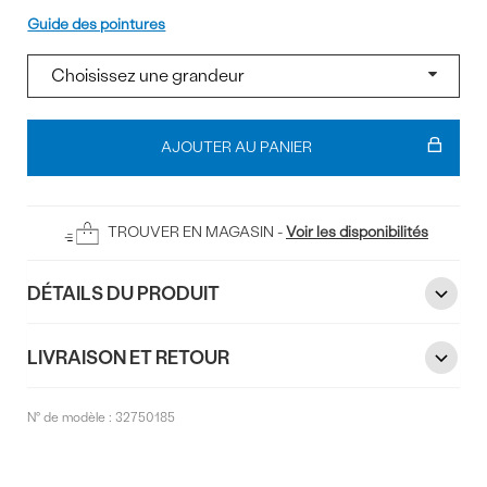
Pointure
Guide des pointures
Ajouter
au
AJOUTER AU PANIER
panier
TROUVER EN MAGASIN -
Voir les disponibilités
DÉTAILS DU PRODUIT
LIVRAISON ET RETOUR
N° de modèle :
32750185
Commentaires