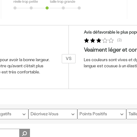
réelle trop petite
taille trop grande
Coup
Avis défavorable le plus pop
de
projecteur
3
sur
Veaiment léger et con
les
VS
critiques
 pour avoir la bonne largeur.
Les couleurs sont vives et dyn
tre qu'avant c'était plus
langue est cousue à un élast
 est très confortable.
gatifs
Décrivez-Vous
Points Positifs
Taill
Français
Français
Fran