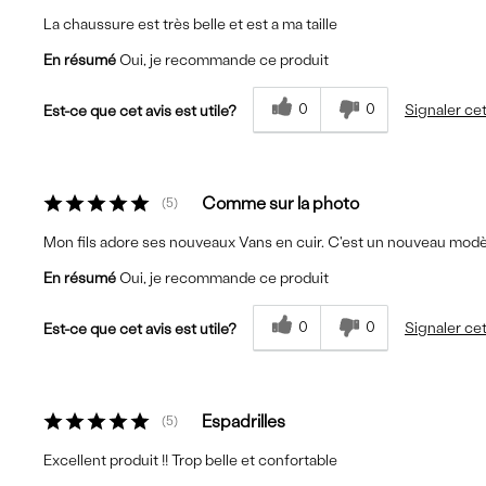
La chaussure est très belle et est a ma taille
En résumé
Oui, je recommande ce produit
0
0
Signaler cet
Est-ce que cet avis est utile?
Comme sur la photo
5
Mon fils adore ses nouveaux Vans en cuir. C'est un nouveau modèl
En résumé
Oui, je recommande ce produit
0
0
Signaler cet
Est-ce que cet avis est utile?
Espadrilles
5
Excellent produit !! Trop belle et confortable