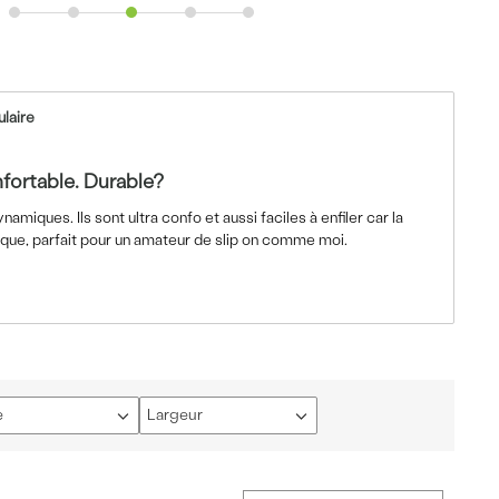
ulaire
fortable. Durable?
amiques. Ils sont ultra confo et aussi faciles à enfiler car la
ique, parfait pour un amateur de slip on comme moi.
e
Largeur
çais
Français