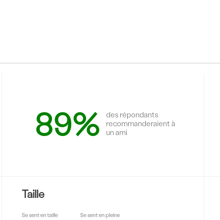
89%
des répondants
recommanderaient à
un ami
Taille
Se sent en taille
Se sent en pleine