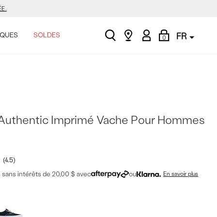
ASINER.
search
Find
My
Shopping
.
QUES
SOLDES
FR
0
a
Account
Bag
store
E.
ASINER.
Authentic Imprimé Vache Pour Hommes
.
4.5
sans intérêts de 20,00 $ avec
ou
En savoir plus