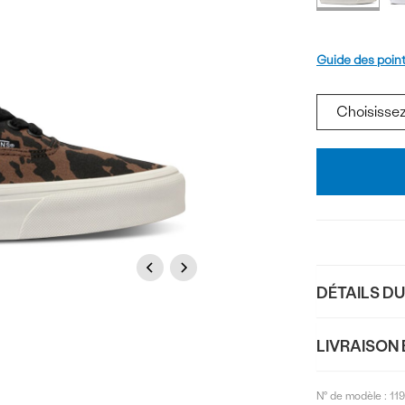
produi
Pointure
Guide des poin
Ajouter
au
panier
Previous
Next
DÉTAILS D
LIVRAISON 
N° de modèle :
11