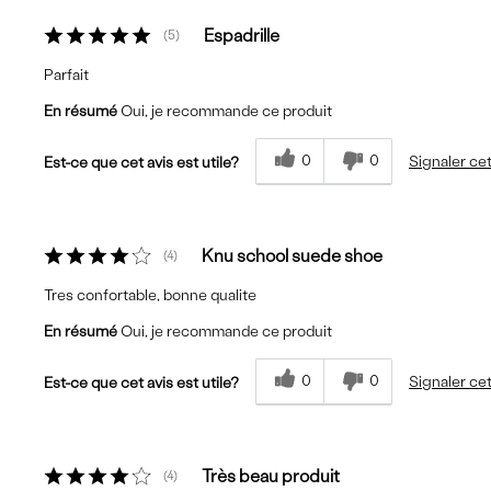
Espadrille
5
Parfait
En résumé
Oui, je recommande ce produit
0
0
Signaler cet
Est-ce que cet avis est utile?
Knu school suede shoe
4
Tres confortable, bonne qualite
En résumé
Oui, je recommande ce produit
0
0
Signaler cet
Est-ce que cet avis est utile?
Très beau produit
4