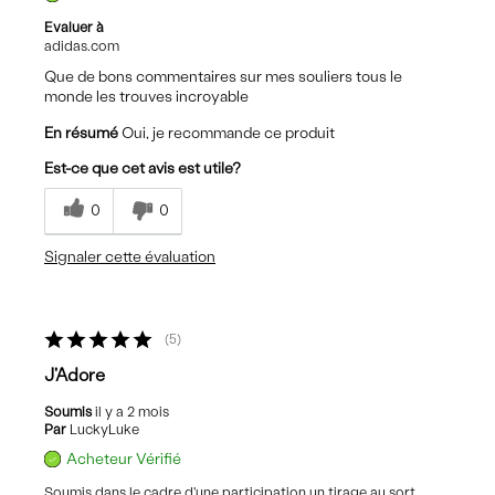
Evaluer à
adidas.com
Que de bons commentaires sur mes souliers tous le
monde les trouves incroyable
En résumé
Oui, je recommande ce produit
Est-ce que cet avis est utile?
0
0
Signaler cette évaluation
5
J'Adore
Soumis
il y a 2 mois
Par
LuckyLuke
Acheteur Vérifié
Soumis dans le cadre d'une participation un tirage au sort