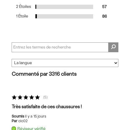
2 Étoiles
57
1 Étoile
86
Commenté par 3316 clients
5
Très satisfaite de ces chaussures !
Soumis
il y a 15 jours
Par
cic02
Réviseur vérifié