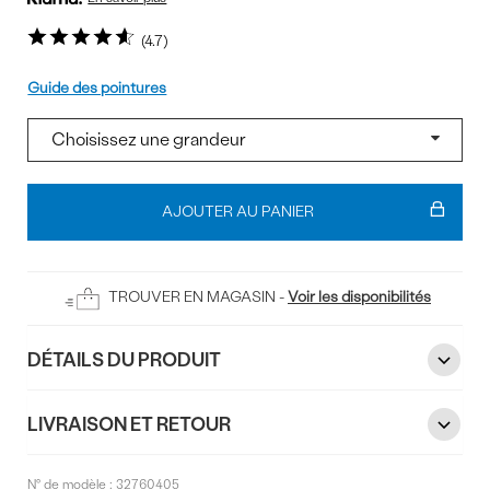
4.7
Pointure
Guide des pointures
Ajouter
au
AJOUTER AU PANIER
panier
TROUVER EN MAGASIN -
Voir les disponibilités
DÉTAILS DU PRODUIT
LIVRAISON ET RETOUR
N° de modèle :
32760405