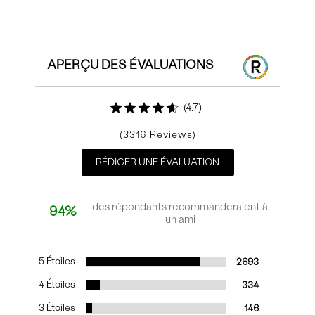
Commentaires
APERÇU DES ÉVALUATIONS
4.7
3316
RÉDIGER UNE ÉVALUATION
des répondants recommanderaient à
94%
un ami
5 Étoiles
2693
4 Étoiles
334
3 Étoiles
146