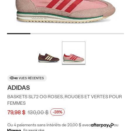
Offres
Plus
de
du
couleurs
produit
40
VUES RÉCENTES
ADIDAS
BASKETS SL72 OG ROSES, ROUGES ET VERTES POUR
FEMMES
79,98 $
130,00 $
-38%
Ou 4 paiements sans intérêts de 20,00 $ avec
ou
En savoir plus