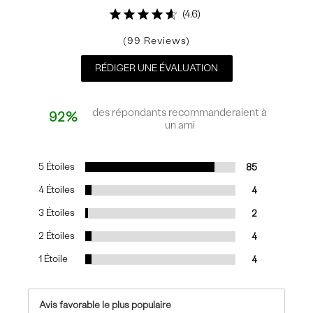
4.6
99
RÉDIGER UNE ÉVALUATION
des répondants recommanderaient à
92%
un ami
5 Étoiles
85
4 Étoiles
4
3 Étoiles
2
2 Étoiles
4
1 Étoile
4
Avis favorable le plus populaire