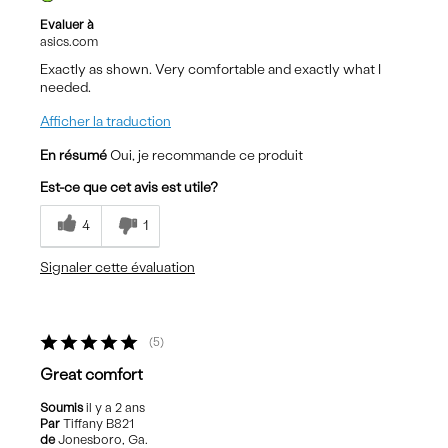
Evaluer à
asics.com
Exactly as shown. Very comfortable and exactly what I
needed.
Afficher la traduction
En résumé
Oui, je recommande ce produit
Est-ce que cet avis est utile?
4
1
Signaler cette évaluation
5
Great comfort
Soumis
il y a 2 ans
Par
Tiffany B821
de
Jonesboro, Ga.