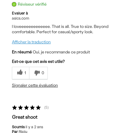
Réviseur vérifié
Evaluer à
asics.com
I loveeeeeeeeeeeee. That is all. True to size. Beyond
comfortable. Perfect for casual/sporty look.
Afficher la traduction
En résumé
Oui, je recommande ce produit
Est-ce que cet avis est utile?
1
0
Signaler cette évaluation
5
Great shoot
Soumis
il y a 2 ans
Par
Riplu