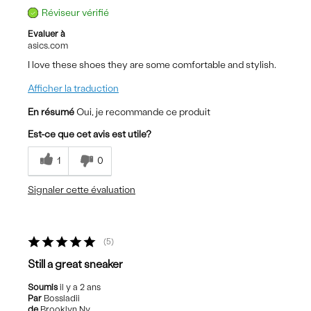
Réviseur vérifié
Evaluer à
asics.com
I love these shoes they are some comfortable and stylish.
Afficher la traduction
En résumé
Oui, je recommande ce produit
Est-ce que cet avis est utile?
1
0
Signaler cette évaluation
5
Still a great sneaker
Soumis
il y a 2 ans
Par
Bossladii
de
Brooklyn Ny