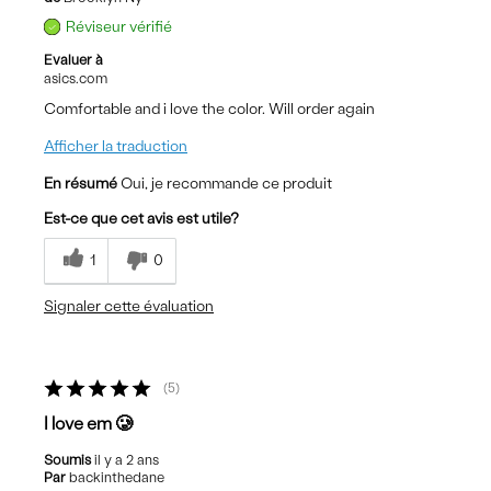
Réviseur vérifié
Evaluer à
asics.com
Comfortable and i love the color. Will order again
Afficher la traduction
En résumé
Oui, je recommande ce produit
Est-ce que cet avis est utile?
1
0
Signaler cette évaluation
5
I love em 🥲
Soumis
il y a 2 ans
Par
backinthedane