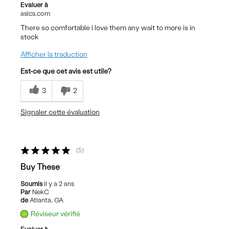
Evaluer à
asics.com
There so comfortable i love them any wait to more is in
stock
Afficher la traduction
Est-ce que cet avis est utile?
3
2
Signaler cette évaluation
5
Buy These
Soumis
il y a 2 ans
Par
NekC
de
Atlanta. GA
Réviseur vérifié