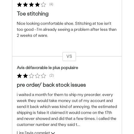
4
Toe stitching
Nice looking comfortable shoe. Stitching at toe isn't
too good - I'm already seeing a problem after less than
2 weeks of ware.
VS
Coup
de
Avis défavorable le plus populaire
projecteur
2
sur
les
pre order/ back stock issues
critiques
i waited a month for them to ship my preorder. every
week they would take money out of my account and
send it back which was kind of annoying. the estimated
shipping is false it claimed it would come on the 17th
and never showed and did that a few times. i called the
customer number and they said t
...
Lire l'avis complet