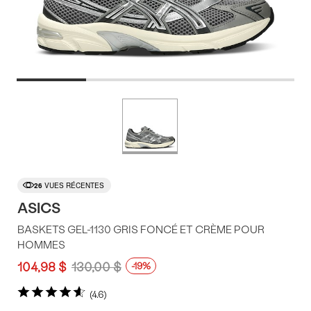
Offres
Plus
de
du
couleurs
produit
26
VUES RÉCENTES
ASICS
BASKETS GEL-1130 GRIS FONCÉ ET CRÈME POUR
HOMMES
104,98 $
130,00 $
-19%
4.6