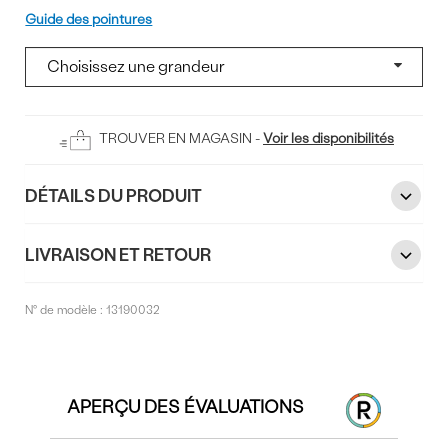
Pointure
Guide des pointures
Ajouter
TROUVER EN MAGASIN -
Voir les disponibilités
au
panier
DÉTAILS DU PRODUIT
LIVRAISON ET RETOUR
N° de modèle :
13190032
Commentaires
APERÇU DES ÉVALUATIONS