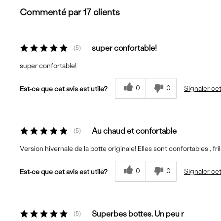
Commenté par 17 clients
super confortable!
5
super confortable!
0
0
Signaler cet
Est-ce que cet avis est utile?
Au chaud et confortable
5
Version hivernale de la botte originale! Elles sont confortables , fri
0
0
Signaler cet
Est-ce que cet avis est utile?
Superbes bottes. Un peu r
5