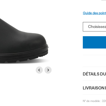
produi
Pointure
Guide des poin
Ajouter
au
panier
Previous
Next
DÉTAILS D
LIVRAISON 
N° de modèle :
32