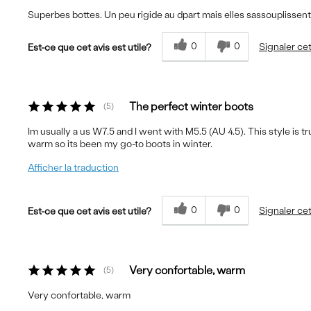
Superbes bottes. Un peu rigide au dpart mais elles sassouplissent 
0
0
Signaler cet
Est-ce que cet avis est utile?
The perfect winter boots
5
Im usually a us W7.5 and I went with M5.5 (AU 4.5). This style is t
warm so its been my go-to boots in winter.
Afficher la traduction
0
0
Signaler cet
Est-ce que cet avis est utile?
Very confortable, warm
5
Very confortable, warm