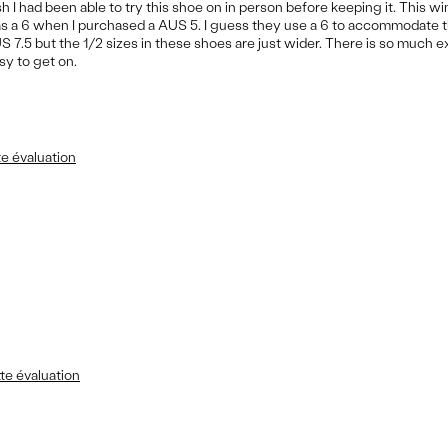
sh I had been able to try this shoe on in person before keeping it. This win
ed as a 6 when I purchased a AUS 5. I guess they use a 6 to accommodate
S 7.5 but the 1/2 sizes in these shoes are just wider. There is so much e
sy to get on.
te évaluation
te évaluation