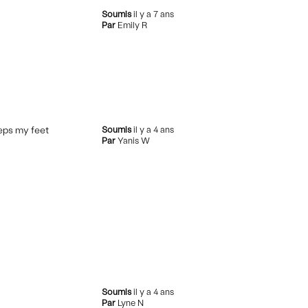
Soumis
il y a 7 ans
Par
Emily R
eeps my feet
Soumis
il y a 4 ans
Par
Yanis W
Soumis
il y a 4 ans
Par
Lyne N