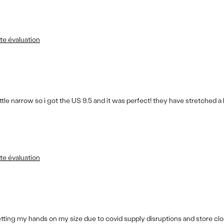
te évaluation
tle narrow so i got the US 9.5 and it was perfect! they have stretched a bit
te évaluation
etting my hands on my size due to covid supply disruptions and store clo