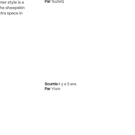
Par
SuzieQ
ter style is a
 the sheepskin
xtra space in
Soumis
il y a 5 ans
Par
Yixin