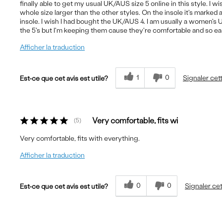
finally able to get my usual UK/AUS size 5 online in this style. I wi
whole size larger than the other styles. On the insole it's mark
insole. I wish I had bought the UK/AUS 4. I am usually a women's U
the 5's but I'm keeping them cause they're comfortable and so ea
Afficher la traduction
1
0
Signaler cet
Est-ce que cet avis est utile?
Very comfortable, fits wi
5
Very comfortable, fits with everything.
Afficher la traduction
0
0
Signaler cet
Est-ce que cet avis est utile?