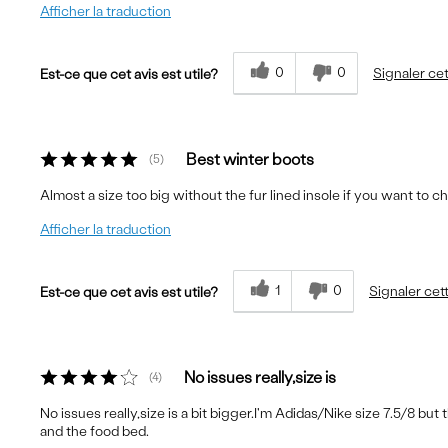
Afficher la traduction
0
0
Signaler cet
Est-ce que cet avis est utile?
Best winter boots
5
Almost a size too big without the fur lined insole if you want to
Afficher la traduction
1
0
Signaler cet
Est-ce que cet avis est utile?
No issues really,size is
4
No issues really,size is a bit bigger.I'm Adidas/Nike size 7.5/8 bu
and the food bed.