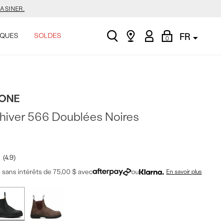
ASINER.
search
Find
My
Shopping
.
QUES
SOLDES
FR
0
a
Account
Bag
store
E.
ONE
ASINER.
'hiver 566 Doublées Noires
.
4.9
sans intérêts de 75,00 $ avec
ou
En savoir plus