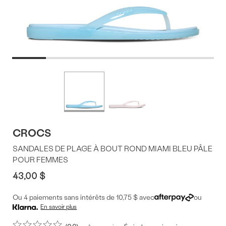
Offres
Plus
de
du
couleurs
produit
CROCS
SANDALES DE PLAGE À BOUT ROND MIAMI BLEU PÂLE
POUR FEMMES
43,00 $
Ou 4 paiements sans intérêts de 10,75 $ avec
ou
En savoir plus