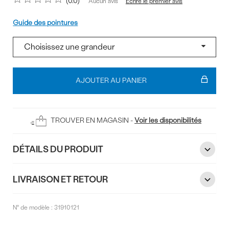
0.0
Écrire le premier avis
Aucun avis
Pointure
Guide des pointures
Ajouter
au
AJOUTER AU PANIER
panier
TROUVER EN MAGASIN -
Voir les disponibilités
DÉTAILS DU PRODUIT
LIVRAISON ET RETOUR
N° de modèle :
31910121
Commentaires