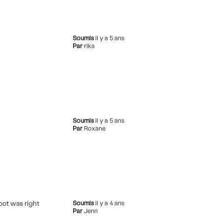
Soumis
il y a 5 ans
Par
rika
Soumis
il y a 5 ans
Par
Roxane
foot was right
Soumis
il y a 4 ans
Par
Jenn