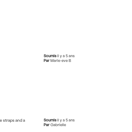
Soumis
il y a 5 ans
Par
Marie-eve B
he straps and a
Soumis
il y a 5 ans
Par
Gabrielle