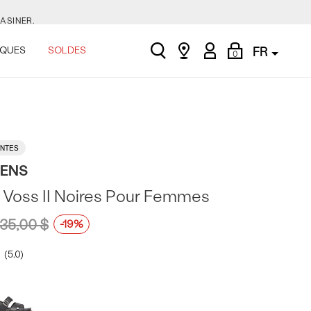
ASINER.
search
Find
My
Shopping
.
QUES
SOLDES
FR
0
a
Account
Bag
store
E.
NTES
ASINER.
TENS
 Voss II Noires Pour Femmes
.
135,00 $
-19%
5.0