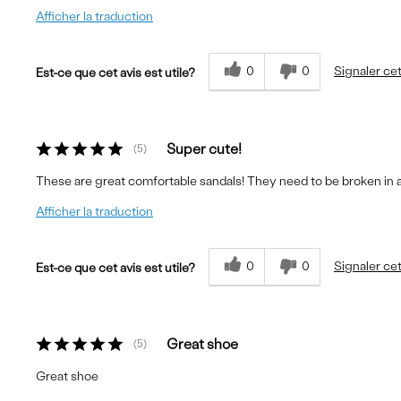
Afficher la traduction
0
0
Signaler cet
Est-ce que cet avis est utile?
Super cute!
5
These are great comfortable sandals! They need to be broken in a l
Afficher la traduction
0
0
Signaler cet
Est-ce que cet avis est utile?
Great shoe
5
Great shoe