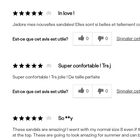
In love !
5
Jadore mes nouvelles sandales! Elles sont si belles et tellement c
0
0
Signaler cet
Est-ce que cet avis est utile?
Super confortable ! Trs j
5
Super confortable ! Trs jolie ! De taille parfaite
0
0
Signaler cet
Est-ce que cet avis est utile?
So **y
5
These sandals are amazing! I went with my normal size 8 even if the
at the top. These are going to look amazing for summer and can be 