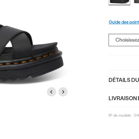
produi
Pointure
Guide des poin
Ajouter
au
panier
DÉTAILS D
Previous
Next
LIVRAISON 
N° de modèle :
31