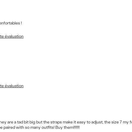
onfortables !
te évaluation
te évaluation
y are a tad bit big but the straps make it easy to adjust, the size 7 my 
paired with so many outfits! Buy them!!!!!!!