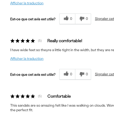
Afficher la traduction
0
0
Signaler cet
Est-ce que cet avis est utile?
Really comfortable!
5
I have wide feet so theyre a little tight in the width, but they are
Afficher la traduction
0
0
Signaler cet
Est-ce que cet avis est utile?
Comfortable
5
This sandals are so amazing felt like I was walking on clouds. Wore
the perfect fit.