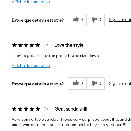
Afficher la traduction
0
0
Signaler cet
Est-ce que cet avis est utile?
Love the style
5
They're great! They run pretty big so size down.
Afficher la traduction
0
0
Signaler cet
Est-ce que cet avis est utile?
Geat sandals !!!!
5
Very comfortable sandals !!! I was very surprised about that and the 
pad it was ok in the end ) I'll recommend to buy to my friends !!!