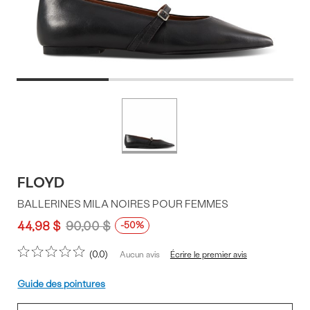
Offres
Plus
de
du
couleurs
produit
FLOYD
BALLERINES MILA NOIRES POUR FEMMES
44,98 $
90,00 $
-50%
0.0
Écrire le premier avis
Aucun avis
Pointure
Guide des pointures