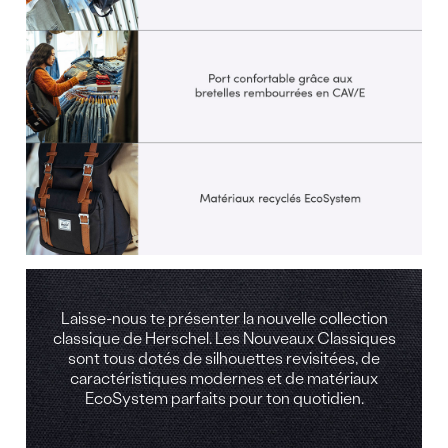
produit
Laisse-nous te présenter la nouvelle collection
classique de Herschel. Les Nouveaux Classiques
sont tous dotés de silhouettes revisitées, de
caractéristiques modernes et de matériaux
EcoSystem parfaits pour ton quotidien.