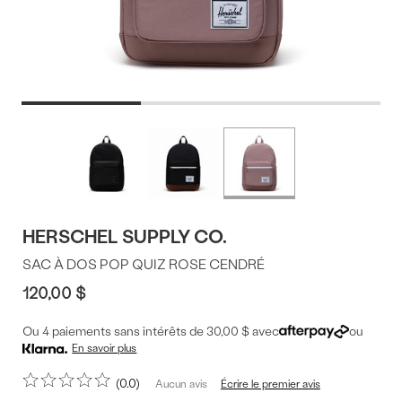
Offres
Plus
de
du
couleurs
produit
HERSCHEL SUPPLY CO.
SAC À DOS POP QUIZ ROSE CENDRÉ
120,00 $
Ou 4 paiements sans intérêts de 30,00 $ avec
ou
En savoir plus
0.0
Écrire le premier avis
Aucun avis