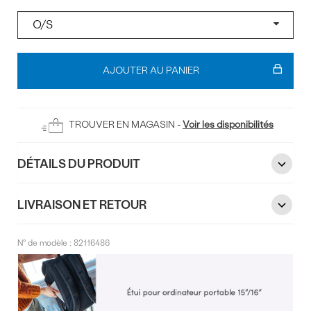
Pointure
Ajouter
au
AJOUTER AU PANIER
panier
TROUVER EN MAGASIN -
Voir les disponibilités
DÉTAILS DU PRODUIT
LIVRAISON ET RETOUR
N° de modèle :
82116486
Infos
sur
le