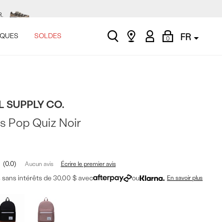
.
search
Find
My
Shopping
QUES
SOLDES
FR
0
a
Account
Bag
store
E.
ASINER.
 SUPPLY CO.
.
s Pop Quiz Noir
0.0
Écrire le premier avis
Aucun avis
sans intérêts de 30,00 $ avec
ou
En savoir plus