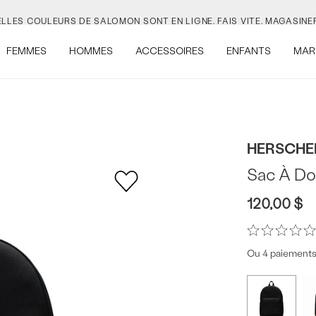
LLES COULEURS DE SALOMON SONT EN LIGNE. FAIS VITE.
MAGASINER
VEJA EST LÀ. À TOI DE LE DÉCOUVRIR.
MAGASINER.
FEMMES
HOMMES
ACCESSOIRES
ENFANTS
MAR
E BON MOMENT? C'EST QUAND TU VEUX.
MAGASINER POUR LA RENTRÉ
UVEAU SAC JANSPORT 🎒 VIENT AVEC UN PORTE-CLÉS GRATUIT.
MAG
HERSCHEL
LLES COULEURS DE SALOMON SONT EN LIGNE. FAIS VITE.
MAGASINER
Sac À Do
120,00 $
Ou 4 paiements 
Offres
Plus
de
du
couleurs