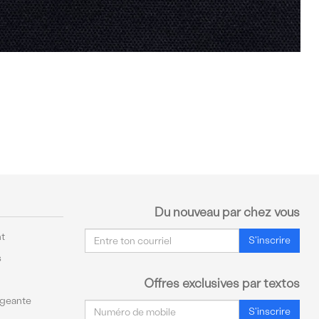
Du nouveau par chez vous
Courriel
t
S'inscrire
s
Offres exclusives par textos
ageante
Courriel
S'inscrire