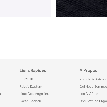
Liens Rapides
À Propos
LB CLUB
Postule Maintenan
Rabais Étudiant
Qui Nous Somme
t
Liste Des Magasins
Les À-Côtés
Carte-Cadeau
Une Attitude Eng