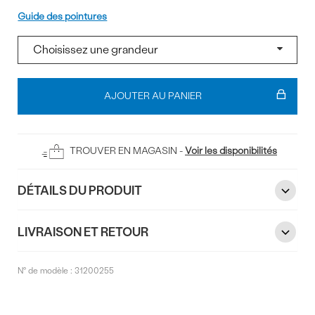
Pointure
Guide des pointures
Ajouter
au
AJOUTER AU PANIER
panier
TROUVER EN MAGASIN -
Voir les disponibilités
DÉTAILS DU PRODUIT
LIVRAISON ET RETOUR
N° de modèle :
31200255
Commentaires