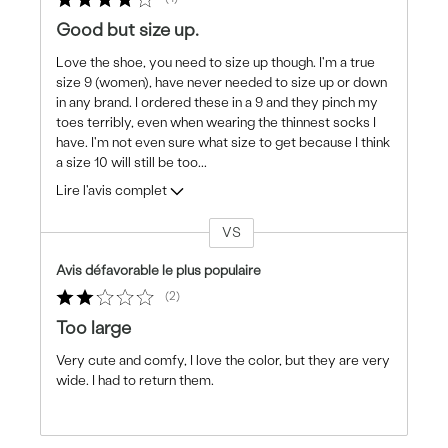
Good but size up.
Love the shoe, you need to size up though. I'm a true
size 9 (women), have never needed to size up or down
in any brand. I ordered these in a 9 and they pinch my
toes terribly, even when wearing the thinnest socks I
have. I'm not even sure what size to get because I think
a size 10 will still be too
...
Lire l'avis complet
VS
Coup
de
Avis défavorable le plus populaire
projecteur
2
sur
les
Too large
critiques
Very cute and comfy, I love the color, but they are very
wide. I had to return them.