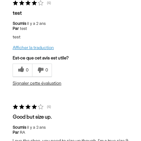
4
test
Soumis
il y a 2 ans
Par
test
test
Afficher la traduction
Est-ce que cet avis est utile?
0
0
Signaler cette évaluation
4
Good but size up.
Soumis
il y a 3 ans
Par
RA
Love the shoe, you need to size up though. I'm a true size 9