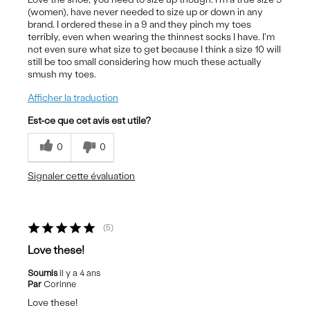
(women), have never needed to size up or down in any
brand. I ordered these in a 9 and they pinch my toes
terribly, even when wearing the thinnest socks I have. I'm
not even sure what size to get because I think a size 10 will
still be too small considering how much these actually
smush my toes.
Afficher la traduction
Est-ce que cet avis est utile?
0
0
Signaler cette évaluation
5
Love these!
Soumis
il y a 4 ans
Par
Corinne
Love these!