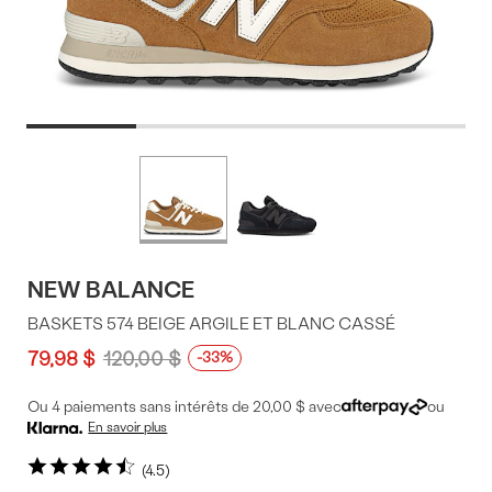
Offres
Plus
de
du
couleurs
produit
NEW BALANCE
BASKETS 574 BEIGE ARGILE ET BLANC CASSÉ
79,98 $
120,00 $
-33%
Ou 4 paiements sans intérêts de 20,00 $ avec
ou
En savoir plus
4.5