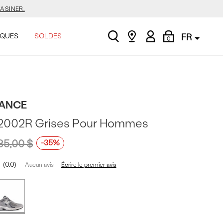
ASINER.
search
Find
My
Shopping
QUES
SOLDES
FR
0
a
Account
Bag
store
E.
ANCE
ASINER.
 2002R Grises Pour Hommes
85,00 $
-35%
0.0
Écrire le premier avis
Aucun avis
t