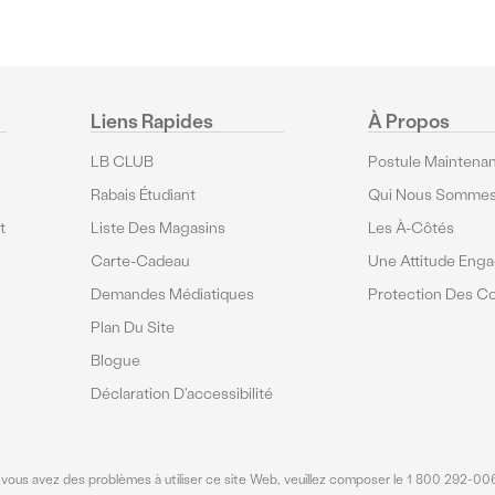
Liens Rapides
À Propos
LB CLUB
Postule Maintenan
Rabais Étudiant
Qui Nous Somme
t
Liste Des Magasins
Les À-Côtés
Carte-Cadeau
Une Attitude Eng
Demandes Médiatiques
Protection Des 
Plan Du Site
Blogue
Déclaration D'accessibilité
e vous avez des problèmes à utiliser ce site Web, veuillez composer le 1 800 292-0068