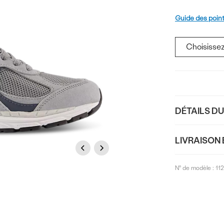
Pointure
Guide des poin
Ajouter
au
panier
DÉTAILS D
LIVRAISON 
Previous
Next
N° de modèle :
11