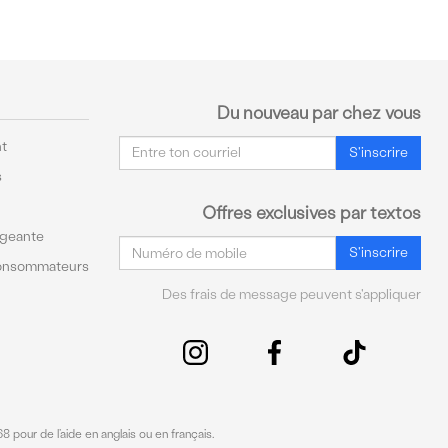
Du nouveau par chez vous
Courriel
t
S'inscrire
s
Offres exclusives par textos
ageante
Courriel
S'inscrire
Consommateurs
Des frais de message peuvent s'appliquer
 pour de l’aide en anglais ou en français.