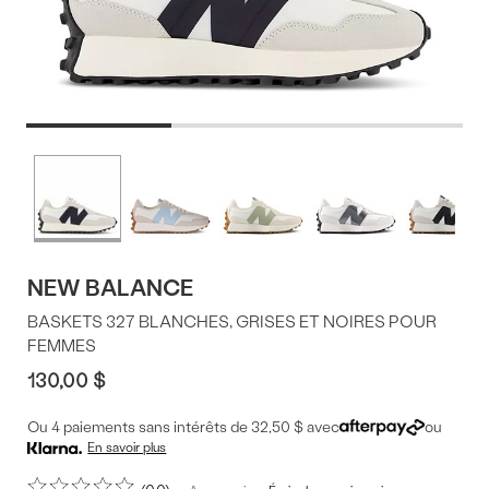
Offres
Plus
de
du
couleurs
produit
NEW BALANCE
BASKETS 327 BLANCHES, GRISES ET NOIRES POUR
FEMMES
130,00 $
Ou 4 paiements sans intérêts de 32,50 $ avec
ou
En savoir plus