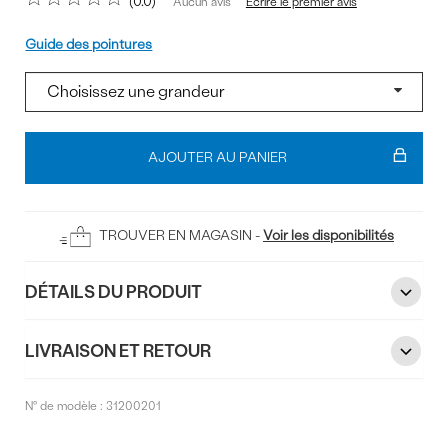
0.0
Écrire le premier avis
Aucun avis
Pointure
Guide des pointures
Ajouter
au
AJOUTER AU PANIER
panier
TROUVER EN MAGASIN -
Voir les disponibilités
DÉTAILS DU PRODUIT
LIVRAISON ET RETOUR
N° de modèle :
31200201
Commentaires