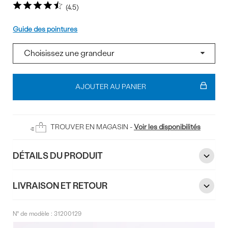
4.5
Pointure
Guide des pointures
Ajouter
au
AJOUTER AU PANIER
panier
TROUVER EN MAGASIN -
Voir les disponibilités
DÉTAILS DU PRODUIT
LIVRAISON ET RETOUR
N° de modèle :
31200129
Infos