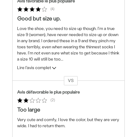
Avis favorable le plus populaire
4
Good but size up.
Love the shoe, you need to size up though. I'm a true
size 9 (women), have never needed to size up or down
in any brand. I ordered these in a 9 and they pinch my
toes terribly, even when wearing the thinnest socks I
have. I'm not even sure what size to get because I think
a size 10 will still be too
...
Lire l'avis complet
VS
Coup
de
Avis défavorable le plus populaire
projecteur
2
sur
les
Too large
critiques
Very cute and comfy, I love the color, but they are very
wide. I had to return them.