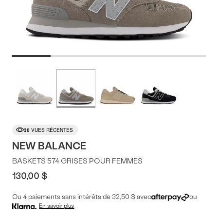
Offres
Plus
de
du
couleurs
produit
30
VUES RÉCENTES
NEW BALANCE
BASKETS 574 GRISES POUR FEMMES
130,00 $
Ou 4 paiements sans intérêts de 32,50 $ avec
ou
En savoir plus