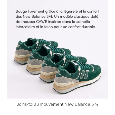
sur
le
produit
Joins-toi au mouvement New Balance 574
Commentaires