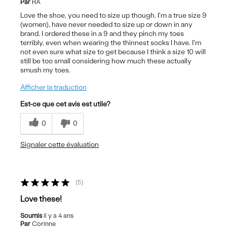
Par
RA
Love the shoe, you need to size up though. I'm a true size 9
(women), have never needed to size up or down in any
brand. I ordered these in a 9 and they pinch my toes
terribly, even when wearing the thinnest socks I have. I'm
not even sure what size to get because I think a size 10 will
still be too small considering how much these actually
smush my toes.
Afficher la traduction
Est-ce que cet avis est utile?
0
0
Signaler cette évaluation
5
Love these!
Soumis
il y a 4 ans
Par
Corinne