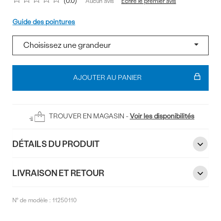
0.0
Écrire le premier avis
Aucun avis
Pointure
Guide des pointures
Ajouter
au
AJOUTER AU PANIER
panier
TROUVER EN MAGASIN -
Voir les disponibilités
DÉTAILS DU PRODUIT
LIVRAISON ET RETOUR
N° de modèle :
11250110
Commentaires