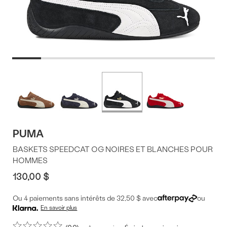
Offres
Plus
de
du
couleurs
produit
PUMA
BASKETS SPEEDCAT OG NOIRES ET BLANCHES POUR
HOMMES
130,00 $
Ou 4 paiements sans intérêts de 32,50 $ avec
ou
En savoir plus