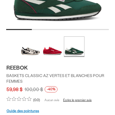
Offres
Plus
de
du
couleurs
produit
REEBOK
BASKETS CLASSIC AZ VERTES ET BLANCHES POUR
FEMMES
59,98 $
100,00 $
-40%
0.0
Écrire le premier avis
Aucun avis
Pointure
Guide des pointures