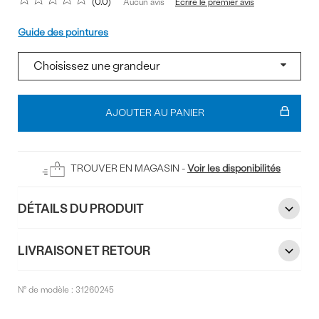
0.0
Écrire le premier avis
Aucun avis
Pointure
Guide des pointures
Ajouter
au
AJOUTER AU PANIER
panier
TROUVER EN MAGASIN -
Voir les disponibilités
DÉTAILS DU PRODUIT
LIVRAISON ET RETOUR
N° de modèle :
31260245
Commentaires