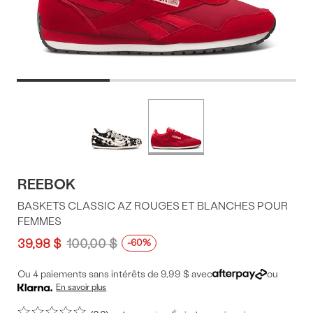
Offres
Plus
de
du
couleurs
produit
REEBOK
BASKETS CLASSIC AZ ROUGES ET BLANCHES POUR
FEMMES
39,98 $
100,00 $
-60%
Ou 4 paiements sans intérêts de 9,99 $ avec
ou
En savoir plus