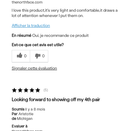
thenorthface.com
I love this product,it's very light and comfortable,it draws a
lot of attention whenever I put them on.
Afficher la traduction
En résumé
Oui, je recommande ce produit
Est-ce que cet avis est utile?
0
0
Signaler cette évaluation
5
Looking forward to showing off my 4th pair
Soumis
il y a 8 mois
Par
Aristotle
de
Michigan
Evaluer à