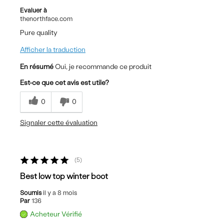
Evaluer à
thenorthface.com
Pure quality
Afficher la traduction
En résumé
Oui, je recommande ce produit
Est-ce que cet avis est utile?
0
0
Signaler cette évaluation
5
Best low top winter boot
Soumis
il y a 8 mois
Par
136
Acheteur Vérifié