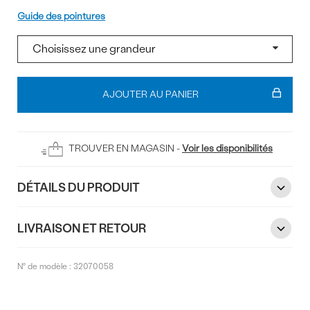
Pointure
Guide des pointures
Ajouter
au
AJOUTER AU PANIER
panier
TROUVER EN MAGASIN -
Voir les disponibilités
DÉTAILS DU PRODUIT
LIVRAISON ET RETOUR
N° de modèle :
32070058
Commentaires