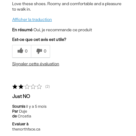
Love these shoes. Roomy and comfortable and a pleasure
to walk in.
Afficher la traduction
En résumé
Oui, je recommande ce produit
Est-ce que cet avis est utile?
0
0
Signaler cette évaluation
2
Just NO
Soumis
il y a 5 mois
Par
Duje
de
Croatia
Evaluer à
thenorthface.ca