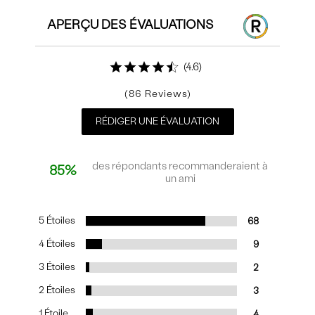
APERÇU DES ÉVALUATIONS
4.6
86
RÉDIGER UNE ÉVALUATION
des répondants recommanderaient à
85%
un ami
5 Étoiles
68
4 Étoiles
9
3 Étoiles
2
2 Étoiles
3
1 Étoile
4