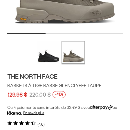
Offres
Plus
de
du
couleurs
produit
THE NORTH FACE
BASKETS À TIGE BASSE GLENCLYFFE TAUPE
129,98 $
220,00 $
-41%
Ou 4 paiements sans intérêts de 32,49 $ avec
ou
En savoir plus
4.6