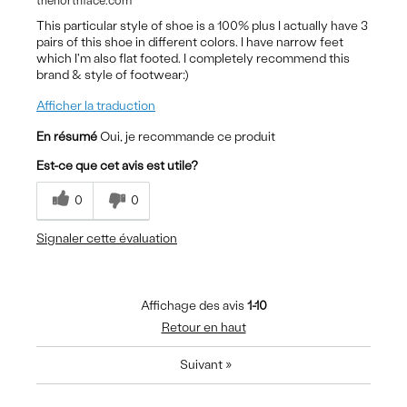
thenorthface.com
This particular style of shoe is a 100% plus I actually have 3
pairs of this shoe in different colors. I have narrow feet
which I'm also flat footed. I completely recommend this
brand & style of footwear:)
Afficher la traduction
En résumé
Oui, je recommande ce produit
Est-ce que cet avis est utile?
0
0
Signaler cette évaluation
Affichage des avis
1-10
Retour en haut
Suivant
»