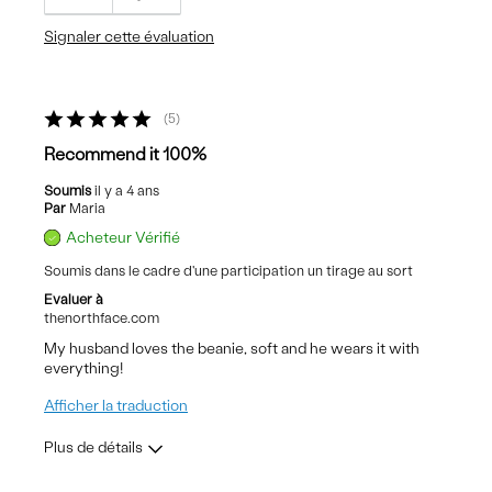
Sizing
Feels true to size
Signaler cette évaluation
5
Recommend it 100%
Soumis
il y a 4 ans
Par
Maria
Acheteur Vérifié
Soumis dans le cadre d'une participation un tirage au sort
Evaluer à
thenorthface.com
My husband loves the beanie, soft and he wears it with
everything!
Afficher la traduction
Plus de détails
Les meilleures utilisations