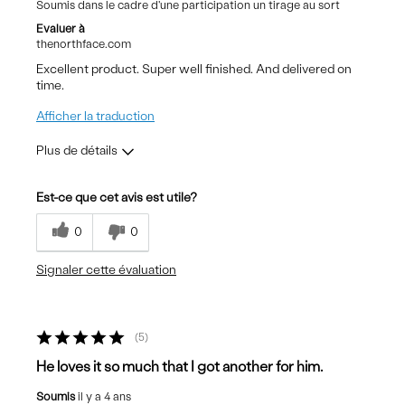
Soumis dans le cadre d'une participation un tirage au sort
Evaluer à
thenorthface.com
Excellent product. Super well finished. And delivered on
time.
Afficher la traduction
Plus de détails
Les meilleures utilisations
Est-ce que cet avis est utile?
Casual Wear
0
0
Commuting
Signaler cette évaluation
Sizing
Feels true to size
5
He loves it so much that I got another for him.
Soumis
il y a 4 ans