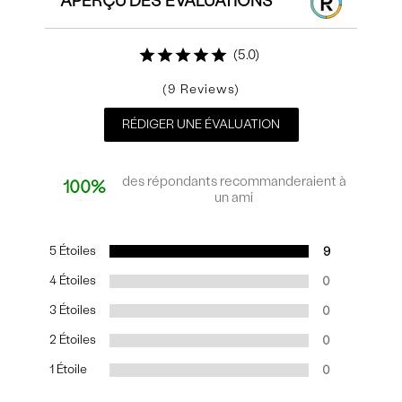
APERÇU DES ÉVALUATIONS
5.0
9
RÉDIGER UNE ÉVALUATION
des répondants recommanderaient à
100%
un ami
5 Étoiles
9
4 Étoiles
0
3 Étoiles
0
2 Étoiles
0
1 Étoile
0