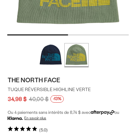
Offres
Plus
de
du
couleurs
produit
THE NORTH FACE
TUQUE RÉVERSIBLE HIGHLINE VERTE
34,98 $
40,00 $
-13%
Ou 4 paiements sans intérêts de 8,74 $ avec
ou
En savoir plus
5.0