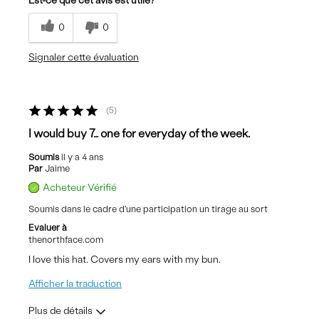
Est-ce que cet avis est utile?
Casual Wear
0
0
Sizing
Feels true to size
Signaler cette évaluation
5
I would buy 7… one for everyday of the week.
Soumis
il y a 4 ans
Par
Jaime
Acheteur Vérifié
Soumis dans le cadre d'une participation un tirage au sort
Evaluer à
thenorthface.com
I love this hat. Covers my ears with my bun.
Afficher la traduction
Plus de détails