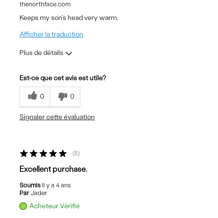
thenorthface.com
Keeps my son's head very warm.
Afficher la traduction
Plus de détails
Les meilleures utilisations
Est-ce que cet avis est utile?
Casual Wear
0
0
Sizing
Feels full size too small
Signaler cette évaluation
5
Excellent purchase.
Soumis
il y a 4 ans
Par
Jader
Acheteur Vérifié