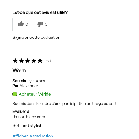
Les meilleures utilisations
Est-ce que cet avis est utile?
Casual Wear
0
0
Commuting
Signaler cette évaluation
Travel
Sizing
Feels true to size
5
Warm
Soumis
il y a 4 ans
Par
Alexander
Acheteur Vérifié
Soumis dans le cadre d'une participation un tirage au sort
Evaluer à
thenorthface.com
Soft and stylish
Afficher la traduction