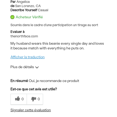
Par
Angelica
de
San Lorenzo, CA
Describe Yourself
Casual
Acheteur Vérifié
Soumis dans le cadre d'une participation un tirage au sort
Evaluer à
thenorthface.com
My husband wears this beanie every single day and loves
it because match with everything he puts on.
Afficher la traduction
Plus de détails
Le pour
En résumé
Oui, je recommande ce produit
Breathable
Est-ce que cet avis est utile?
Comfortable
0
0
Lightweight
Signaler cette évaluation
Stylish