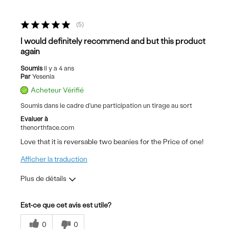
Les meilleures utilisations
5
Casual Wear
I would definitely recommend and but this product
again
Commuting
Soumis
il y a 4 ans
Evening
Par
Yesenia
Acheteur Vérifié
Sizing
Feels true to size
Soumis dans le cadre d'une participation un tirage au sort
Was this a gift?
Yes
Evaluer à
thenorthface.com
Love that it is reversable two beanies for the Price of one!
Afficher la traduction
Plus de détails
Les meilleures utilisations
Est-ce que cet avis est utile?
Casual Wear
0
0