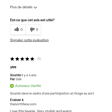
Plus de détails
Les meilleures utilisations
Est-ce que cet avis est utile?
Casual Wear
0
0
Sizing
Feels true to size
Signaler cette évaluation
5
yes
Soumis
il y a 4 ans
Par
Gail
Acheteur Vérifié
Soumis dans le cadre d'une participation un tirage au sort
Evaluer à
thenorthface.com
Love this beanie. Very stylish and warm.