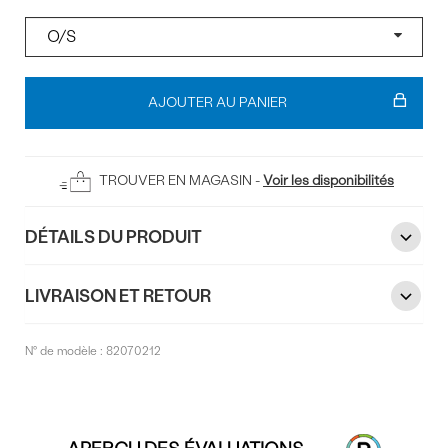
Pointure
Ajouter
au
AJOUTER AU PANIER
panier
TROUVER EN MAGASIN -
Voir les disponibilités
DÉTAILS DU PRODUIT
LIVRAISON ET RETOUR
N° de modèle :
82070212
Commentaires