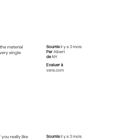
the material
Soumis
il y a 3 mois
Par
Albert
very single
de
NY
Evaluer à
vans.com
you really like
Soumis
il y a 3 mois