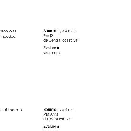
erson was
Soumis
il y a 4 mois
Par
j2
if needed.
de
Central coast Cali
Evaluer à
vans.com
e of them in
Soumis
il y a 4 mois
Par
Anna
de
Brooklyn, NY
Evaluer à