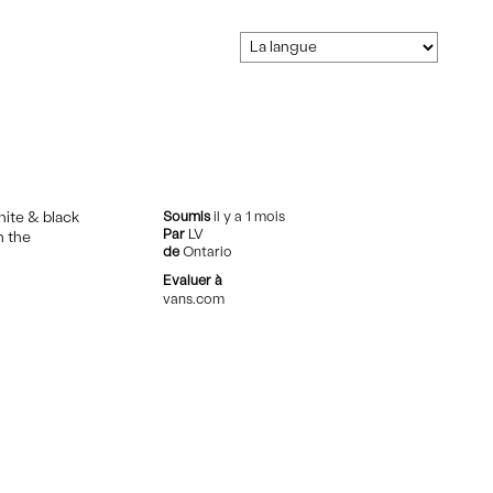
hite & black
Soumis
il y a 1 mois
Par
LV
n the
de
Ontario
Evaluer à
vans.com