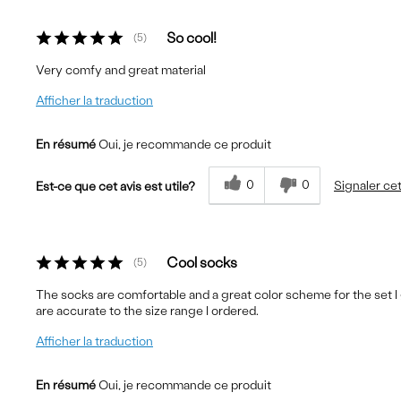
So cool!
5
Very comfy and great material
Afficher la traduction
En résumé
Oui, je recommande ce produit
0
0
Signaler cet
Est-ce que cet avis est utile?
Cool socks
5
The socks are comfortable and a great color scheme for the set I 
are accurate to the size range I ordered.
Afficher la traduction
En résumé
Oui, je recommande ce produit