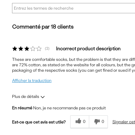
Commenté par 18 clients
Incorrect product description
3
These are comfortable socks, but the problem is that they are dif
are 72% cotton, as stated on the website for all colours, but the g
packaging of the respective socks (you can get fined or sued if you 
Afficher la traduction
Plus de détails
En résumé
Non, je ne recommande pas ce produit
Le pour
Les meilleures utilisatio
0
0
Signaler cet
Comfortable
Outdoors
Est-ce que cet avis est utile?
Travel