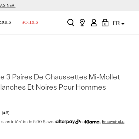
ASINER.
search
Find
My
Shopping
QUES
SOLDES
FR
0
a
Account
Bag
store
E.
ASINER.
e 3 Paires De Chaussettes Mi-Mollet
Blanches Et Noires Pour Hommes
4.6
sans intérêts de 5,00 $ avec
ou
En savoir plus