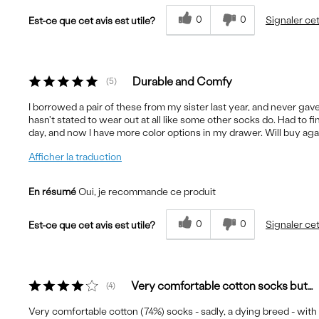
0
0
Signaler cet
Est-ce que cet avis est utile?
Durable and Comfy
5
I borrowed a pair of these from my sister last year, and never g
hasn't stated to wear out at all like some other socks do. Had to
day, and now I have more color options in my drawer. Will buy aga
Afficher la traduction
En résumé
Oui, je recommande ce produit
0
0
Signaler cet
Est-ce que cet avis est utile?
Very comfortable cotton socks but…
4
Very comfortable cotton (74%) socks - sadly, a dying breed - with