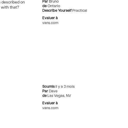
Par
Bruno
as described on
de
Ontario
 with that?
Describe Yourself
Practical
Evaluer à
vans.com
Soumis
il y a 3 mois
Par
Dave
de
Las Vegas, NV
Evaluer à
vans.com