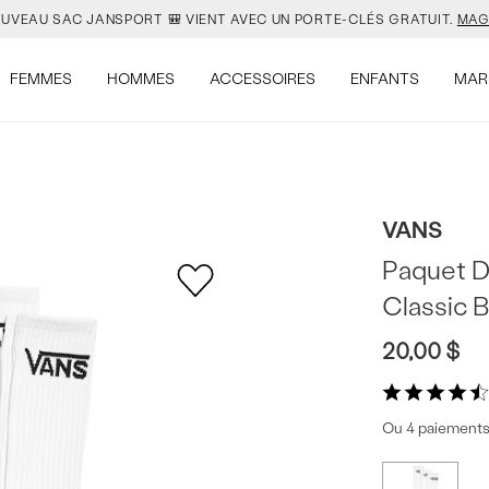
UVEAU SAC JANSPORT 🎒 VIENT AVEC UN PORTE-CLÉS GRATUIT.
MAG
ON EST DE NOUVEAU EN STOCK. GARDE TON CALME.
MAGASINER.
FEMMES
HOMMES
ACCESSOIRES
ENFANTS
MAR
VEJA EST LÀ. À TOI DE LE DÉCOUVRIR.
MAGASINER.
E BON MOMENT? C'EST QUAND TU VEUX.
MAGASINER POUR LA RENTRÉ
VANS
UVEAU SAC JANSPORT 🎒 VIENT AVEC UN PORTE-CLÉS GRATUIT.
MAG
Paquet D
Classic 
ON EST DE NOUVEAU EN STOCK. GARDE TON CALME.
MAGASINER.
20,00 $
Ou 4 paiements 
Offres
Plus
de