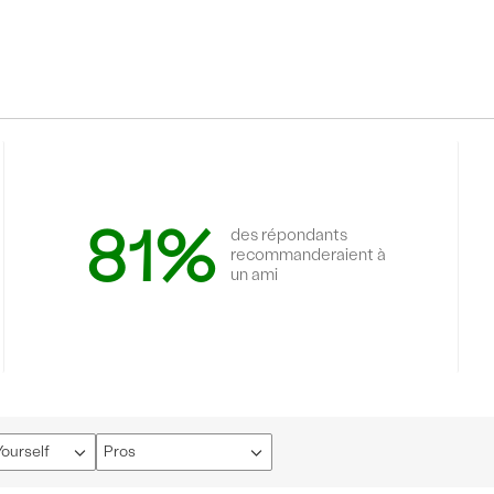
81%
des répondants
recommanderaient à
un ami
ourself
Pros
Français