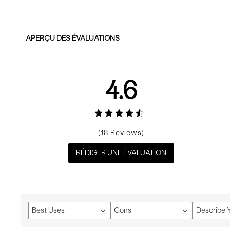
APERÇU DES ÉVALUATIONS
4.6
18
RÉDIGER UNE ÉVALUATION
Best Uses
Cons
Describe Y
Français
Français
Français