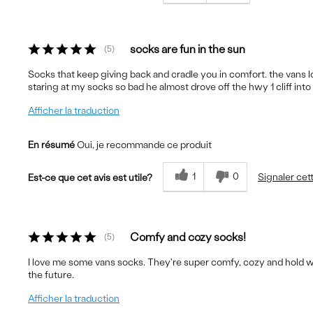
socks are fun in the sun
5
Socks that keep giving back and cradle you in comfort. the vans 
staring at my socks so bad he almost drove off the hwy 1 cliff int
Afficher la traduction
En résumé
Oui, je recommande ce produit
1
0
Signaler cet
Est-ce que cet avis est utile?
Comfy and cozy socks!
5
I love me some vans socks. They're super comfy, cozy and hold w
the future.
Afficher la traduction