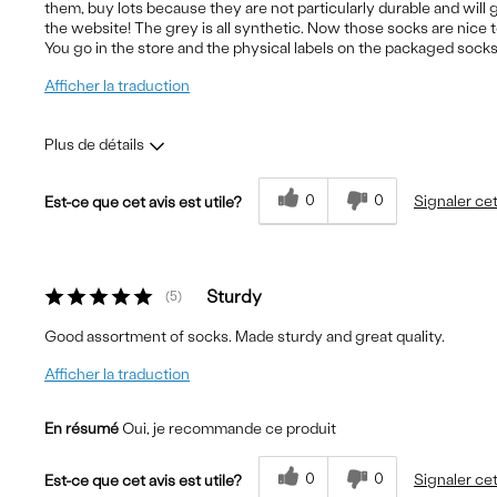
them, buy lots because they are not particularly durable and will 
the website! The grey is all synthetic. Now those socks are nice t
You go in the store and the physical labels on the packaged socks
Afficher la traduction
Plus de détails
Le pour
Le contre
0
0
Signaler cet
Est-ce que cet avis est utile?
Comfortable
Wear Out Quickly
Sturdy
5
Good assortment of socks. Made sturdy and great quality.
Afficher la traduction
En résumé
Oui, je recommande ce produit
0
0
Signaler cet
Est-ce que cet avis est utile?