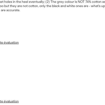
get holes in the heel eventually; (2) The grey colour is NOT 74% cotton 
oo but they are not cotton, only the black and white ones are - what's up
 are accurate.
Les meilleures utilisations
te évaluation
Casual Wear
Travel
te évaluation