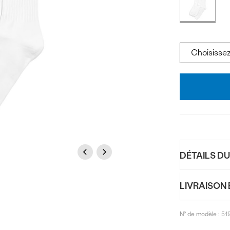
du
couleurs
produi
Pointure
Ajouter
au
panier
Previous
Next
DÉTAILS D
LIVRAISON 
N° de modèle :
51